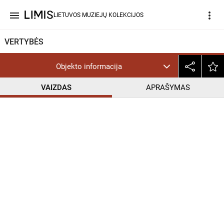
menu
more_vert
LIETUVOS MUZIEJŲ KOLEKCIJOS
VERTYBĖS
Objekto informacija
VAIZDAS
APRAŠYMAS