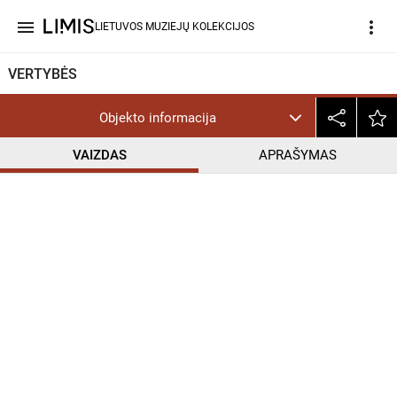
menu
more_vert
LIETUVOS MUZIEJŲ KOLEKCIJOS
VERTYBĖS
Objekto informacija
VAIZDAS
APRAŠYMAS
help_outline
InC