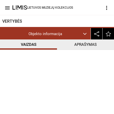
menu
more_vert
LIETUVOS MUZIEJŲ KOLEKCIJOS
VERTYBĖS
Objekto informacija
VAIZDAS
APRAŠYMAS
help_outline
PD