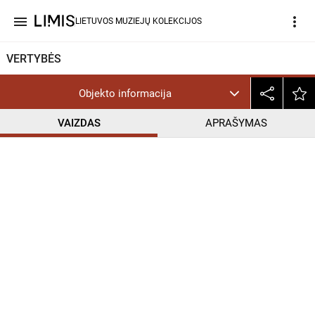
menu
more_vert
LIETUVOS MUZIEJŲ KOLEKCIJOS
VERTYBĖS
Objekto informacija
VAIZDAS
APRAŠYMAS
help_outline
PD