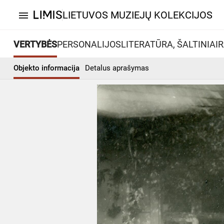
LIETUVOS MUZIEJŲ KOLEKCIJOS
menu
VERTYBĖS
PERSONALIJOS
LITERATŪRA, ŠALTINIAI
R
Objekto informacija
Detalus aprašymas