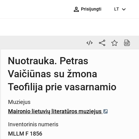
person_outline
expand_more
Prisijungti
LT
Nuotrauka. Petras
Vaičiūnas su žmona
Teofilija prie vasarnamio
Muziejus
Maironio lietuvių literatūros muziejus
Inventorinis numeris
MLLM F 1856