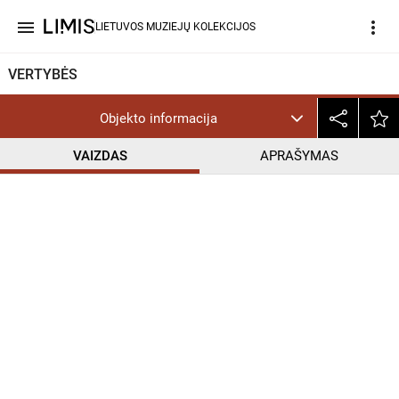
menu
more_vert
LIETUVOS MUZIEJŲ KOLEKCIJOS
VERTYBĖS
Objekto informacija
VAIZDAS
APRAŠYMAS
help_outline
InC