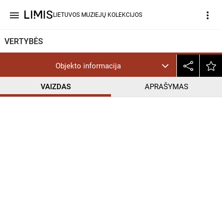
menu
more_vert
LIETUVOS MUZIEJŲ KOLEKCIJOS
VERTYBĖS
Objekto informacija
VAIZDAS
APRAŠYMAS
help_outline
PD