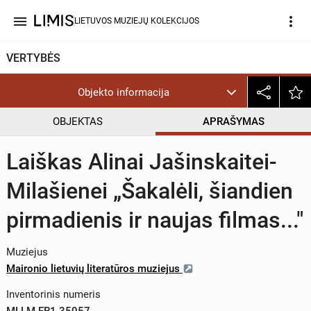
menu
more_vert
LIETUVOS MUZIEJŲ KOLEKCIJOS
VERTYBĖS
Objekto informacija
OBJEKTAS
APRAŠYMAS
Laiškas Alinai Jašinskaitei-
Milašienei „Šakalėli, šiandien
pirmadienis ir naujas filmas..."
Muziejus
Maironio lietuvių literatūros muziejus
Inventorinis numeris
MLLM ER1 35057