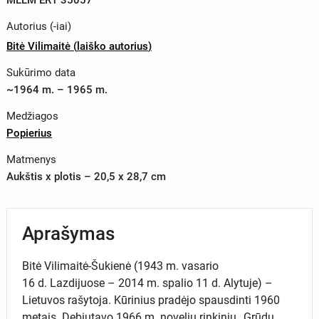
Autorius (-iai)
Bitė Vilimaitė
(
laiško autorius
)
Sukūrimo data
~1964 m. – 1965 m.
Medžiagos
Popierius
Matmenys
Aukštis x plotis – 20,5 x 28,7 cm
Aprašymas
Bitė Vilimaitė-Šukienė (1943 m. vasario
16 d. Lazdijuose – 2014 m. spalio 11 d. Alytuje) –
Lietuvos rašytoja. Kūrinius pradėjo spausdinti 1960
metais. Debiutavo 1966 m. novelių rinkiniu „Grūdų