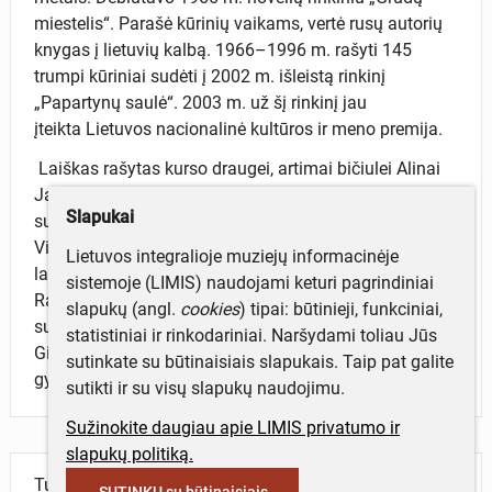
miestelis“. Parašė kūrinių vaikams, vertė rusų autorių
knygas į lietuvių kalbą. 1966–1996 m. rašyti 145
trumpi kūriniai sudėti į 2002 m. išleistą rinkinį
„Papartynų saulė“. 2003 m. už šį rinkinį jau
įteikta Lietuvos nacionalinė kultūros ir meno premija.
Laiškas rašytas kurso draugei, artimai bičiulei Alinai
Jašinskaitei-Milašienei. Dėl dažno ir atviro bičiulių
Slapukai
susirašinėjimo sunku tiksliai nurodyti laiško datą. B.
Vilimaitė rašo apie kasdienybę, kokius filmus rodo, kad
Lietuvos integralioje muziejų informacinėje
lauke slidu, o ji dainavusi vaikščiodama gatvėmis.
sistemoje (LIMIS) naudojami keturi pagrindiniai
Rašo kaip sekasi kitoms draugėms ir kaip vyksta
slapukų (angl.
cookies
) tipai: būtinieji, funkciniai,
susirašinėjimas. Pasakoja, ką žino iš mamos apie
statistiniai ir rinkodariniai. Naršydami toliau Jūs
Girulius, kur dabar gyvenanti bičiulė. Planuoja bendrą
sutinkate su būtinaisiais slapukais. Taip pat galite
gyvenimą rudenį, pasibaigus praktikai.
sutikti ir su visų slapukų naudojimu.
Sužinokite daugiau apie LIMIS privatumo ir
slapukų politiką.
Turite daugiau informacijos apie objektą?