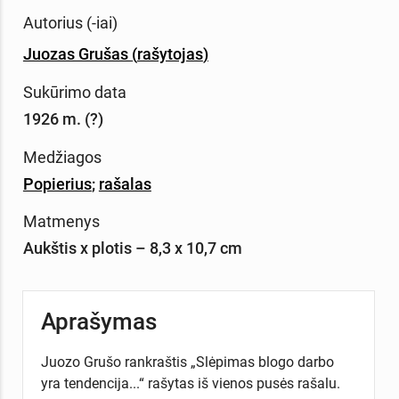
Autorius (-iai)
Juozas Grušas
(
rašytojas
)
Sukūrimo data
1926 m. (?)
Medžiagos
Popierius
;
rašalas
Matmenys
Aukštis x plotis – 8,3 x 10,7 cm
Aprašymas
Juozo Grušo rankraštis „Slėpimas blogo darbo
yra tendencija...“ rašytas iš vienos pusės rašalu.