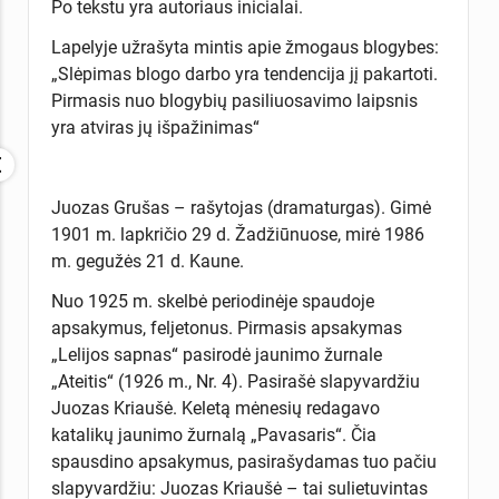
Po tekstu yra autoriaus inicialai.
Lapelyje užrašyta mintis apie žmogaus blogybes:
„Slėpimas blogo darbo yra tendencija jį pakartoti.
Pirmasis nuo blogybių pasiliuosavimo laipsnis
yra atviras jų išpažinimas“
Juozas Grušas – rašytojas (dramaturgas). Gimė
1901 m. lapkričio 29 d. Žadžiūnuose, mirė 1986
m. gegužės 21 d. Kaune.
Nuo 1925 m. skelbė periodinėje spaudoje
apsakymus, feljetonus. Pirmasis apsakymas
„Lelijos sapnas“ pasirodė jaunimo žurnale
„Ateitis“ (1926 m., Nr. 4). Pasirašė slapyvardžiu
Juozas Kriaušė. Keletą mėnesių redagavo
katalikų jaunimo žurnalą „Pavasaris“. Čia
spausdino apsakymus, pasirašydamas tuo pačiu
slapyvardžiu: Juozas Kriaušė – tai sulietuvintas