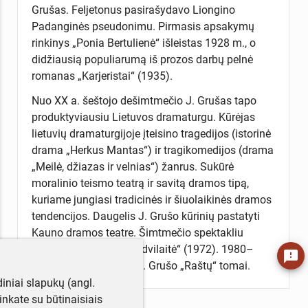
Grušas. Feljetonus pasirašydavo Liongino
Padanginės pseudonimu. Pirmasis apsakymų
rinkinys „Ponia Bertulienė“ išleistas 1928 m., o
didžiausią populiarumą iš prozos darbų pelnė
romanas „Karjeristai“ (1935).
Nuo XX a. šeštojo dešimtmečio J. Grušas tapo
produktyviausiu Lietuvos dramaturgu. Kūrėjas
lietuvių dramaturgijoje įteisino tragedijos (istorinė
drama „Herkus Mantas“) ir tragikomedijos (drama
„Meilė, džiazas ir velnias“) žanrus. Sukūrė
moralinio teismo teatrą ir savitą dramos tipą,
kuriame jungiasi tradicinės ir šiuolaikinės dramos
tendencijos. Daugelis J. Grušo kūrinių pastatyti
Kauno dramos teatre. Šimtmečio spektakliu
pripažinta „Barbora Radvilaitė“ (1972). 1980–
feedback
1981 m. išleisti penki J. Grušo „Raštų“ tomai.
iniai slapukų (angl.
utinkate su būtinaisiais