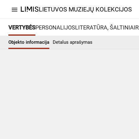
LIETUVOS MUZIEJŲ KOLEKCIJOS
menu
VERTYBĖS
PERSONALIJOS
LITERATŪRA, ŠALTINIAI
R
Objekto informacija
Detalus aprašymas