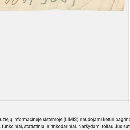
muziejų informacinėje sistemoje (LIMIS) naudojami keturi pagrind
ji, funkciniai, statistiniai ir rinkodariniai. Naršydami toliau Jūs s