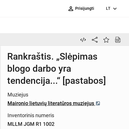
person_outline
expand_more
Prisijungti
LT
Rankraštis. „Slėpimas
blogo darbo yra
tendencija...“ [pastabos]
Muziejus
Maironio lietuvių literatūros muziejus
Inventorinis numeris
MLLM JGM R1 1002