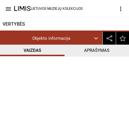
menu
more_vert
LIETUVOS MUZIEJŲ KOLEKCIJOS
VERTYBĖS
Objekto informacija
VAIZDAS
APRAŠYMAS
help_outline
PD