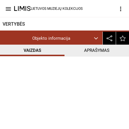
menu
more_vert
LIETUVOS MUZIEJŲ KOLEKCIJOS
VERTYBĖS
Objekto informacija
VAIZDAS
APRAŠYMAS
help_outline
PD