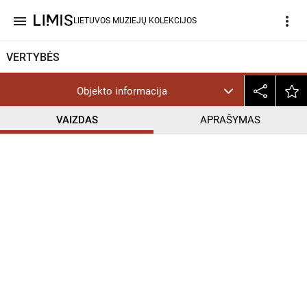
menu
more_vert
LIETUVOS MUZIEJŲ KOLEKCIJOS
VERTYBĖS
Objekto informacija
VAIZDAS
APRAŠYMAS
help_outline
PD