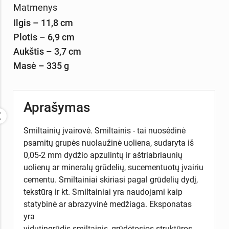
Matmenys
Ilgis – 11,8 cm
Plotis – 6,9 cm
Aukštis – 3,7 cm
Masė – 335 g
Aprašymas
Smiltainių įvairovė. Smiltainis - tai nuosėdinė
psamitų grupės nuolaužinė uoliena, sudaryta iš
0,05-2 mm dydžio apzulintų ir aštriabriaunių
uolienų ar mineralų grūdelių, sucementuotų įvairiu
cementu. Smiltainiai skiriasi pagal grūdelių dydį,
tekstūrą ir kt. Smiltainiai yra naudojami kaip
statybinė ar abrazyvinė medžiaga. Eksponatas
yra
vidutingrūdis smiltainis, grūdėtosios struktūros,