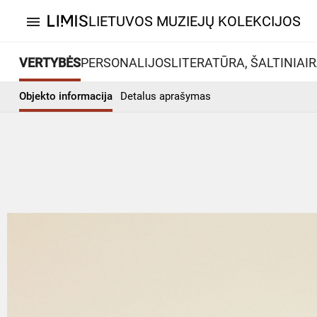
LIETUVOS MUZIEJŲ KOLEKCIJOS
menu
VERTYBĖS
PERSONALIJOS
LITERATŪRA, ŠALTINIAI
R
Objekto informacija
Detalus aprašymas