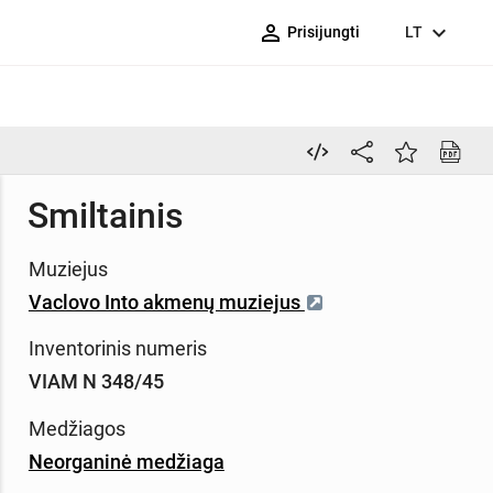
person_outline
expand_more
Prisijungti
LT
Smiltainis
Muziejus
Vaclovo Into akmenų muziejus
Inventorinis numeris
VIAM N 348/45
Medžiagos
Neorganinė medžiaga