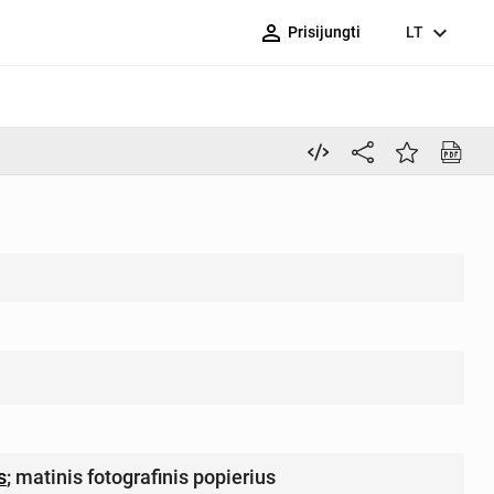
person_outline
expand_more
Prisijungti
LT
s
;
matinis fotografinis popierius