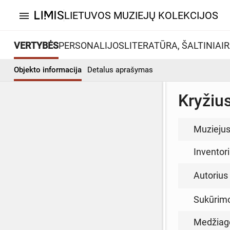
LIETUVOS MUZIEJŲ KOLEKCIJOS
menu
VERTYBĖS
PERSONALIJOS
LITERATŪRA, ŠALTINIAI
R
Objekto informacija
Detalus aprašymas
Kryžiu
Muzieju
Inventor
Autorius (
Sukūrim
Medžiag