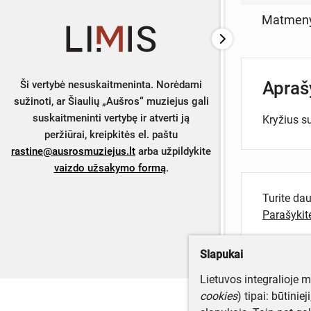
Matmen
Apra
Ši vertybė nesuskaitmeninta. Norėdami
sužinoti, ar Šiaulių „Aušros“ muziejus gali
suskaitmeninti vertybę ir atverti ją
Kryžius s
peržiūrai, kreipkitės el. paštu
rastine@ausrosmuziejus.lt
arba užpildykite
vaizdo užsakymo formą
.
Turite da
Parašyki
Slapukai
Lietuvos integralioje 
cookies
) tipai: būtinie