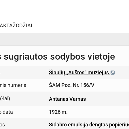
AKTAŽODŽIAI
s sugriautos sodybos vietoje
s
Šiaulių „Aušros“ muziejus
inis numeris
ŠAM Poz. Nr. 156/V
-iai)
Antanas Varnas
o data
1926 m.
os
Sidabro emulsija dengtas popieriu