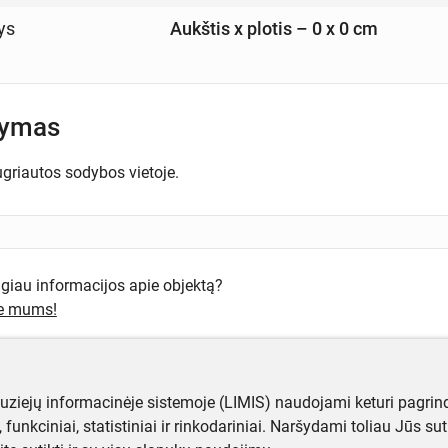
ys
Aukštis x plotis – 0 x 0 cm
šymas
ugriautos sodybos vietoje.
ugiau informacijos apie objektą?
te mums!
muziejų informacinėje sistemoje (LIMIS) naudojami keturi pagrind
ji, funkciniai, statistiniai ir rinkodariniai. Naršydami toliau Jūs s