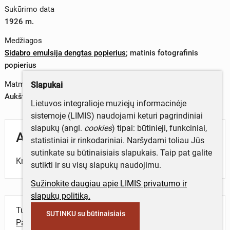
Sukūrimo data
1926 m.
Medžiagos
Sidabro emulsija dengtas popierius
;
matinis fotografinis
popierius
Matmenys
Slapukai
Aukštis x plotis – 0 x 0 cm
Lietuvos integralioje muziejų informacinėje
sistemoje (LIMIS) naudojami keturi pagrindiniai
slapukų (angl.
cookies
) tipai: būtinieji, funkciniai,
Aprašymas
statistiniai ir rinkodariniai. Naršydami toliau Jūs
sutinkate su būtinaisiais slapukais. Taip pat galite
Kryžius.
sutikti ir su visų slapukų naudojimu.
Sužinokite daugiau apie LIMIS privatumo ir
slapukų politiką.
Turite daugiau informacijos apie objektą?
SUTINKU su būtinaisiais
Parašykite mums!