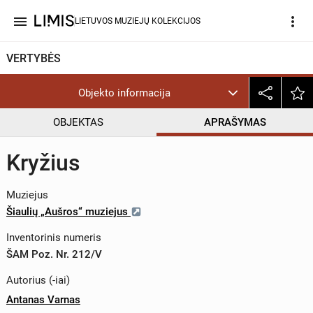
menu
more_vert
LIETUVOS MUZIEJŲ KOLEKCIJOS
VERTYBĖS
Objekto informacija
OBJEKTAS
APRAŠYMAS
Kryžius
Muziejus
Šiaulių „Aušros“ muziejus
Inventorinis numeris
ŠAM Poz. Nr. 212/V
Autorius (-iai)
Antanas Varnas