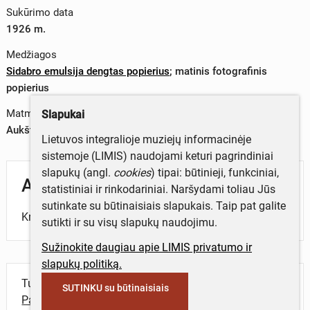
Sukūrimo data
1926 m.
Medžiagos
Sidabro emulsija dengtas popierius
;
matinis fotografinis
popierius
Matmenys
Slapukai
Aukštis x plotis – 0 x 0 cm
Lietuvos integralioje muziejų informacinėje
sistemoje (LIMIS) naudojami keturi pagrindiniai
slapukų (angl.
cookies
) tipai: būtinieji, funkciniai,
Aprašymas
statistiniai ir rinkodariniai. Naršydami toliau Jūs
sutinkate su būtinaisiais slapukais. Taip pat galite
Kryžius.
sutikti ir su visų slapukų naudojimu.
Sužinokite daugiau apie LIMIS privatumo ir
slapukų politiką.
Turite daugiau informacijos apie objektą?
SUTINKU su būtinaisiais
Parašykite mums!