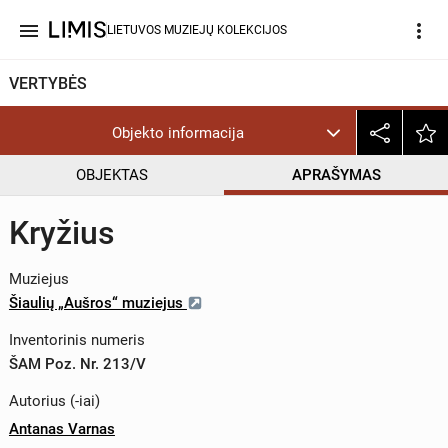
menu
more_vert
LIETUVOS MUZIEJŲ KOLEKCIJOS
VERTYBĖS
Objekto informacija
OBJEKTAS
APRAŠYMAS
Kryžius
Muziejus
Šiaulių „Aušros“ muziejus
Inventorinis numeris
ŠAM Poz. Nr. 213/V
Autorius (-iai)
Antanas Varnas