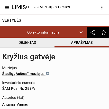
menu
more_vert
LIETUVOS MUZIEJŲ KOLEKCIJOS
VERTYBĖS
Objekto informacija
OBJEKTAS
APRAŠYMAS
Kryžius gatvėje
Muziejus
Šiaulių „Aušros“ muziejus
Inventorinis numeris
ŠAM Poz. Nr. 259/V
Autorius (-iai)
Antanas Varnas