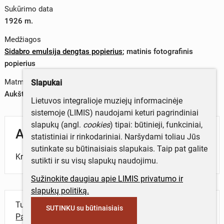
Sukūrimo data
1926 m.
Medžiagos
Sidabro emulsija dengtas popierius
;
matinis fotografinis
popierius
Matmenys
Slapukai
Aukštis x plotis – 0 x 0 cm
Lietuvos integralioje muziejų informacinėje
sistemoje (LIMIS) naudojami keturi pagrindiniai
slapukų (angl.
cookies
) tipai: būtinieji, funkciniai,
Aprašymas
statistiniai ir rinkodariniai. Naršydami toliau Jūs
sutinkate su būtinaisiais slapukais. Taip pat galite
Kryžius gatvėje.
sutikti ir su visų slapukų naudojimu.
Sužinokite daugiau apie LIMIS privatumo ir
slapukų politiką.
Turite daugiau informacijos apie objektą?
SUTINKU su būtinaisiais
Parašykite mums!