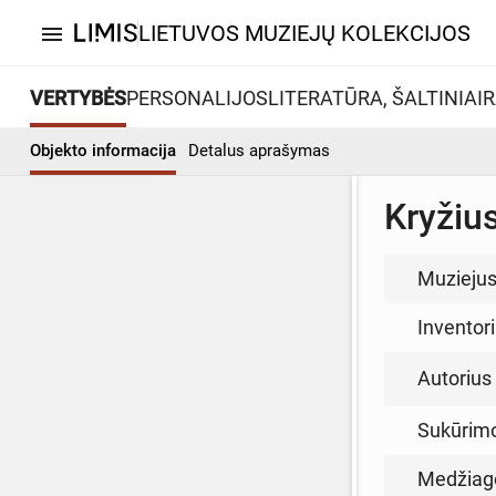
LIETUVOS MUZIEJŲ KOLEKCIJOS
menu
VERTYBĖS
PERSONALIJOS
LITERATŪRA, ŠALTINIAI
R
Objekto informacija
Detalus aprašymas
Kryžiu
Muzieju
Inventor
Autorius (
Sukūrim
Medžiag