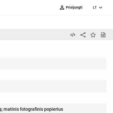
person_outline
expand_more
Prisijungti
LT
s
;
matinis fotografinis popierius