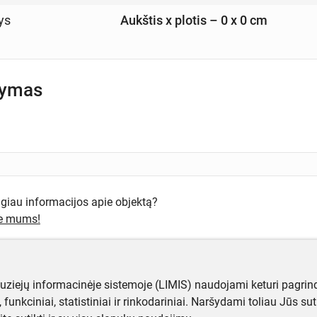
ys
Aukštis x plotis – 0 x 0 cm
šymas
ugiau informacijos apie objektą?
te mums!
muziejų informacinėje sistemoje (LIMIS) naudojami keturi pagrind
ji, funkciniai, statistiniai ir rinkodariniai. Naršydami toliau Jūs s