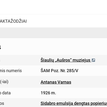
AKTAŽODŽIAI
s
s
Šiaulių „Aušros“ muziejus
inis numeris
ŠAM Poz. Nr. 285/V
-iai)
Antanas Varnas
o data
1926 m.
os
Sidabro emulsija dengtas popieriu