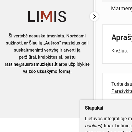
Matmen
Apra
Ši vertybė nesuskaitmeninta. Norėdami
sužinoti, ar Šiaulių „Aušros“ muziejus gali
suskaitmeninti vertybę ir atverti ją
Kryžius.
peržiūrai, kreipkitės el. paštu
rastine@ausrosmuziejus.lt
arba užpildykite
vaizdo užsakymo formą
.
Turite da
Parašyki
Slapukai
Lietuvos integralioje 
cookies
) tipai: būtinie