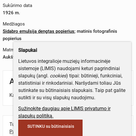
Sukūrimo data
1926 m.
Medžiagos
Sidabro emulsija dengtas popierius
;
matinis fotografinis
popierius
Matmenys
Slapukai
Aukštis x plotis – 0 x 0 cm
Lietuvos integralioje muziejų informacinėje
sistemoje (LIMIS) naudojami keturi pagrindiniai
slapukų (angl.
cookies
) tipai: būtinieji, funkciniai,
Aprašymas
statistiniai ir rinkodariniai. Naršydami toliau Jūs
sutinkate su būtinaisiais slapukais. Taip pat galite
Kapinių kryžius.
sutikti ir su visų slapukų naudojimu.
Sužinokite daugiau apie LIMIS privatumo ir
slapukų politiką.
Turite daugiau informacijos apie objektą?
SUTINKU su būtinaisiais
Parašykite mums!