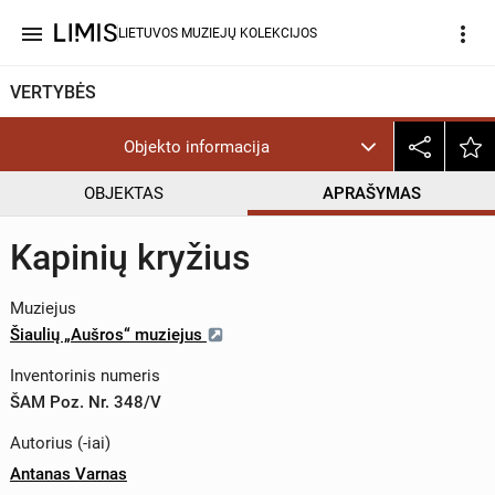
menu
more_vert
LIETUVOS MUZIEJŲ KOLEKCIJOS
VERTYBĖS
Objekto informacija
OBJEKTAS
APRAŠYMAS
Kapinių kryžius
Muziejus
Šiaulių „Aušros“ muziejus
Inventorinis numeris
ŠAM Poz. Nr. 348/V
Autorius (-iai)
Antanas Varnas