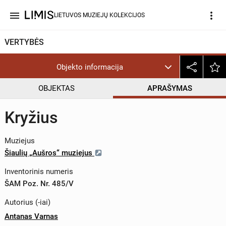
menu
more_vert
LIETUVOS MUZIEJŲ KOLEKCIJOS
VERTYBĖS
Objekto informacija
OBJEKTAS
APRAŠYMAS
Kryžius
Muziejus
Šiaulių „Aušros“ muziejus
Inventorinis numeris
ŠAM Poz. Nr. 485/V
Autorius (-iai)
Antanas Varnas