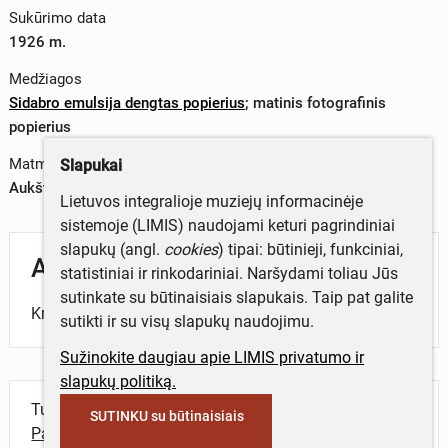
Sukūrimo data
1926 m.
Medžiagos
Sidabro emulsija dengtas popierius
;
matinis fotografinis
popierius
Matmenys
Slapukai
Aukštis x plotis – 0 x 0 cm
Lietuvos integralioje muziejų informacinėje
sistemoje (LIMIS) naudojami keturi pagrindiniai
slapukų (angl.
cookies
) tipai: būtinieji, funkciniai,
Aprašymas
statistiniai ir rinkodariniai. Naršydami toliau Jūs
sutinkate su būtinaisiais slapukais. Taip pat galite
Kryžius.
sutikti ir su visų slapukų naudojimu.
Sužinokite daugiau apie LIMIS privatumo ir
slapukų politiką.
Turite daugiau informacijos apie objektą?
SUTINKU su būtinaisiais
Parašykite mums!