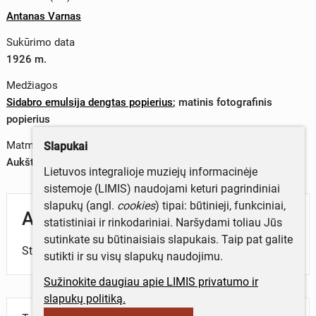
Antanas Varnas
Sukūrimo data
1926 m.
Medžiagos
Sidabro emulsija dengtas popierius
;
matinis fotografinis
popierius
Matmenys
Slapukai
Aukštis x plotis – 0 x 0 cm
Lietuvos integralioje muziejų informacinėje
sistemoje (LIMIS) naudojami keturi pagrindiniai
slapukų (angl.
cookies
) tipai: būtinieji, funkciniai,
Aprašymas
statistiniai ir rinkodariniai. Naršydami toliau Jūs
sutinkate su būtinaisiais slapukais. Taip pat galite
Stogastulpis bažnyčios šventoriuje.
sutikti ir su visų slapukų naudojimu.
Sužinokite daugiau apie LIMIS privatumo ir
slapukų politiką.