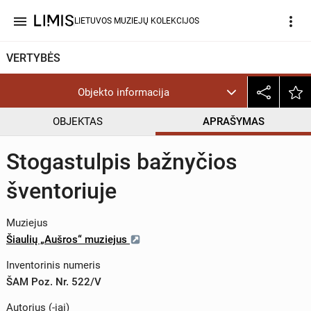
menu
more_vert
LIETUVOS MUZIEJŲ KOLEKCIJOS
VERTYBĖS
Objekto informacija
OBJEKTAS
APRAŠYMAS
Stogastulpis bažnyčios
šventoriuje
Muziejus
Šiaulių „Aušros“ muziejus
Inventorinis numeris
ŠAM Poz. Nr. 522/V
Autorius (-iai)