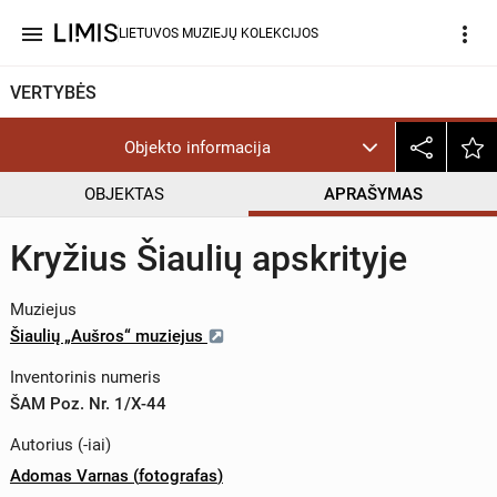
menu
more_vert
LIETUVOS MUZIEJŲ KOLEKCIJOS
VERTYBĖS
Objekto informacija
OBJEKTAS
APRAŠYMAS
Kryžius Šiaulių apskrityje
Muziejus
Šiaulių „Aušros“ muziejus
Inventorinis numeris
ŠAM Poz. Nr. 1/X-44
Autorius (-iai)
Adomas Varnas
(
fotografas
)