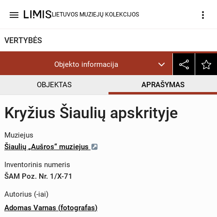
menu
more_vert
LIETUVOS MUZIEJŲ KOLEKCIJOS
VERTYBĖS
Objekto informacija
OBJEKTAS
APRAŠYMAS
Kryžius Šiaulių apskrityje
Muziejus
Šiaulių „Aušros“ muziejus
Inventorinis numeris
ŠAM Poz. Nr. 1/X-71
Autorius (-iai)
Adomas Varnas
(
fotografas
)