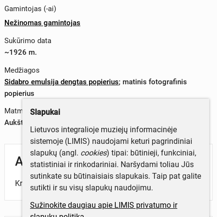
Gamintojas (-ai)
Nežinomas gamintojas
Sukūrimo data
~1926 m.
Medžiagos
Sidabro emulsija dengtas popierius
;
matinis fotografinis
popierius
Matmenys
Slapukai
Aukštis x plotis – 0 x 0 cm
Lietuvos integralioje muziejų informacinėje
sistemoje (LIMIS) naudojami keturi pagrindiniai
slapukų (angl.
cookies
) tipai: būtinieji, funkciniai,
Aprašymas
statistiniai ir rinkodariniai. Naršydami toliau Jūs
sutinkate su būtinaisiais slapukais. Taip pat galite
Kryžius Šiaulių apskrityje.
sutikti ir su visų slapukų naudojimu.
Sužinokite daugiau apie LIMIS privatumo ir
slapukų politiką.