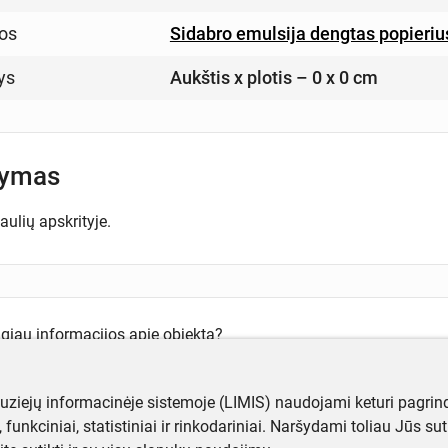
os
Sidabro emulsija dengtas popieriu
ys
Aukštis x plotis – 0 x 0 cm
šymas
aulių apskrityje.
ugiau informacijos apie objektą?
te mums!
muziejų informacinėje sistemoje (LIMIS) naudojami keturi pagrind
ji, funkciniai, statistiniai ir rinkodariniai. Naršydami toliau Jūs s