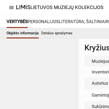
LIETUVOS MUZIEJŲ KOLEKCIJOS
menu
VERTYBĖS
PERSONALIJOS
LITERATŪRA, ŠALTINIAI
R
Objekto informacija
Detalus aprašymas
Kryžius
Muzieju
Inventor
Autorius (
Gamintoja
Sukūrim