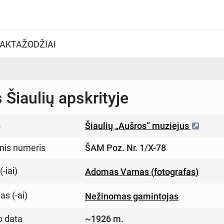
AKTAŽODŽIAI
 Šiaulių apskrityje
s
Šiaulių „Aušros“ muziejus
inis numeris
ŠAM Poz. Nr. 1/X-78
-iai)
Adomas Varnas
(
fotografas
)
s (-ai)
Nežinomas gamintojas
o data
~1926 m.