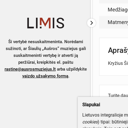
Medžiag
Matmen
Ši vertybė nesuskaitmeninta. Norėdami
Apra
sužinoti, ar Šiaulių „Aušros“ muziejus gali
suskaitmeninti vertybę ir atverti ją
peržiūrai, kreipkitės el. paštu
Kryžius Ši
rastine@ausrosmuziejus.lt
arba užpildykite
vaizdo užsakymo formą
.
Turite da
Parašyki
Slapukai
Lietuvos integralioje 
cookies
) tipai: būtinie