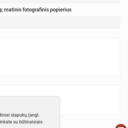
s
;
matinis fotografinis popierius
iniai slapukų (angl.
utinkate su būtinaisiais