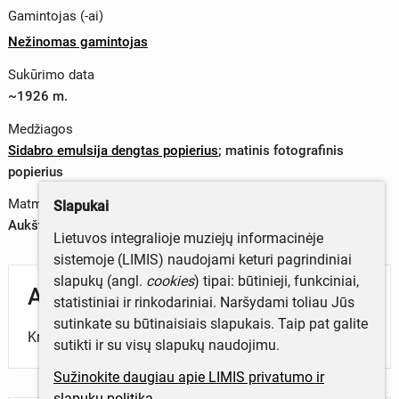
Gamintojas (-ai)
Nežinomas gamintojas
Sukūrimo data
~1926 m.
Medžiagos
Sidabro emulsija dengtas popierius
;
matinis fotografinis
popierius
Matmenys
Slapukai
Aukštis x plotis – 0 x 0 cm
Lietuvos integralioje muziejų informacinėje
sistemoje (LIMIS) naudojami keturi pagrindiniai
slapukų (angl.
cookies
) tipai: būtinieji, funkciniai,
Aprašymas
statistiniai ir rinkodariniai. Naršydami toliau Jūs
sutinkate su būtinaisiais slapukais. Taip pat galite
Kryžius Šiaulių apskrityje.
sutikti ir su visų slapukų naudojimu.
Sužinokite daugiau apie LIMIS privatumo ir
slapukų politiką.