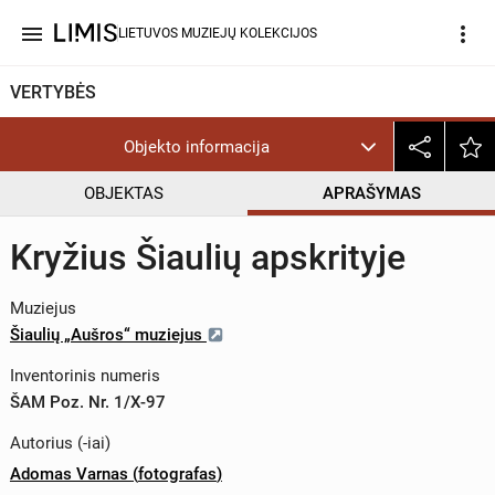
menu
more_vert
LIETUVOS MUZIEJŲ KOLEKCIJOS
VERTYBĖS
Objekto informacija
OBJEKTAS
APRAŠYMAS
Kryžius Šiaulių apskrityje
Muziejus
Šiaulių „Aušros“ muziejus
Inventorinis numeris
ŠAM Poz. Nr. 1/X-97
Autorius (-iai)
Adomas Varnas
(
fotografas
)