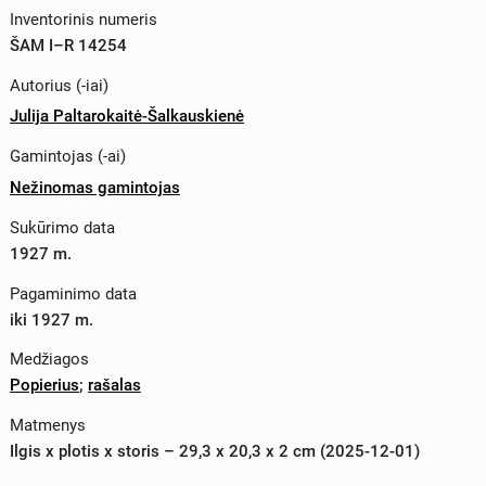
Inventorinis numeris
ŠAM I–R 14254
Autorius (-iai)
Julija Paltarokaitė-Šalkauskienė
Gamintojas (-ai)
Nežinomas gamintojas
Sukūrimo data
1927 m.
Pagaminimo data
iki 1927 m.
Medžiagos
Popierius
;
rašalas
Matmenys
Ilgis x plotis x storis – 29,3 x 20,3 x 2 cm (2025-12-01)