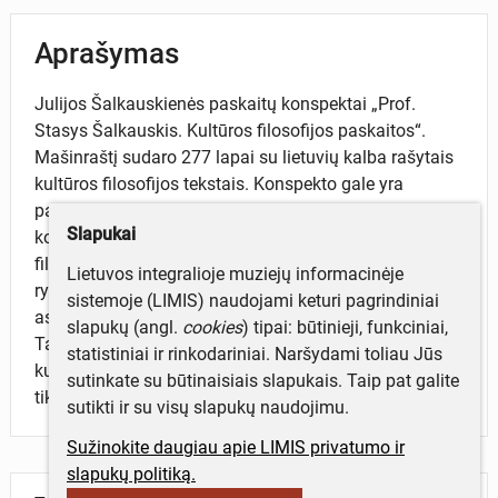
Aprašymas
Julijos Šalkauskienės paskaitų konspektai „Prof.
Stasys Šalkauskis. Kultūros filosofijos paskaitos“.
Mašinraštį sudaro 277 lapai su lietuvių kalba rašytais
kultūros filosofijos tekstais. Konspekto gale yra
pateiktas turinys, iš kurio galima spręsti, kad paskaitų
Slapukai
konspektai apima kultūros filosofijos įvadą, kultūros
filosofijos ir pedagogikos santykį, kultūros ir religijos
Lietuvos integralioje muziejų informacinėje
ryšį ir kt. Konspektuose nagrinėjamas individo ir
sistemoje (LIMIS) naudojami keturi pagrindiniai
asmens, masės ir individo, masės ir asmens ryšys.
slapukų (angl.
cookies
) tipai: būtinieji, funkciniai,
Taip pat tekstuose analizuojamos materialinės
statistiniai ir rinkodariniai. Naršydami toliau Jūs
kultūros priežastys, kultūros tipai (lytys), kultūros
sutinkate su būtinaisiais slapukais. Taip pat galite
tikslai ir išviršinis kultūros tikslingumas.
sutikti ir su visų slapukų naudojimu.
Sužinokite daugiau apie LIMIS privatumo ir
slapukų politiką.