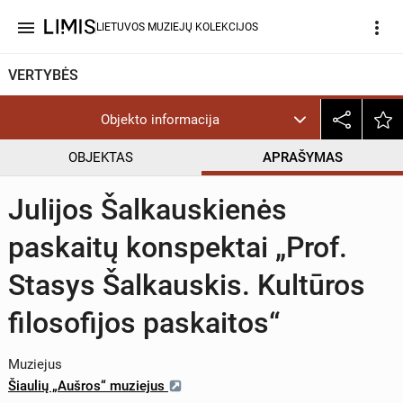
menu
more_vert
LIETUVOS MUZIEJŲ KOLEKCIJOS
VERTYBĖS
Objekto informacija
OBJEKTAS
APRAŠYMAS
Julijos Šalkauskienės
paskaitų konspektai „Prof.
Stasys Šalkauskis. Kultūros
filosofijos paskaitos“
Muziejus
Šiaulių „Aušros“ muziejus