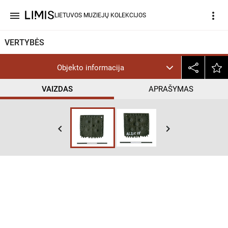
menu
more_vert
LIETUVOS MUZIEJŲ KOLEKCIJOS
VERTYBĖS
Objekto informacija
VAIZDAS
APRAŠYMAS
keyboard_arrow_left
keyboard_arrow_right