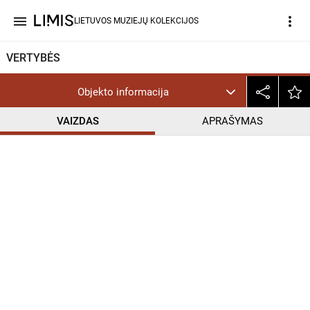
menu
more_vert
LIETUVOS MUZIEJŲ KOLEKCIJOS
VERTYBĖS
Objekto informacija
VAIZDAS
APRAŠYMAS