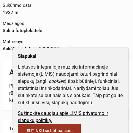
Sukūrimo data
1927 m.
Medžiagos
Stiklo fotoplokštelė
Matmenys
Aukštis x plotis – 9,9 X 14,7 cm
Slapukai
Lietuvos integralioje muziejų informacinėje
Aprašymas
sistemoje (LIMIS) naudojami keturi pagrindiniai
slapukų (angl.
cookies
) tipai: būtinieji, funkciniai,
Pirmoje eilėje sėdi devyni vyrai. Vienas iš jų dvasininko
statistiniai ir rinkodariniai. Naršydami toliau Jūs
rūbais. Likę kostiumuoti, greičiausiai mokytojai. Už jų
sutinkate su būtinaisiais slapukais. Taip pat galite
kelios eilės vaikinų ir merginų.
sutikti ir su visų slapukų naudojimu.
Sužinokite daugiau apie LIMIS privatumo ir
slapukų politiką.
Turite daugiau informacijos apie objektą?
SUTINKU su būtinaisiais