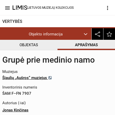
menu
more_vert
LIETUVOS MUZIEJŲ KOLEKCIJOS
VERTYBĖS
Objekto informacija
OBJEKTAS
APRAŠYMAS
Grupė prie medinio namo
Muziejus
Šiaulių „Aušros“ muziejus
Inventorinis numeris
ŠAM F–FN 7907
Autorius (-iai)
Jonas Kinčinas