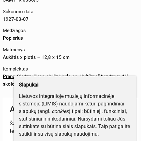
Sukūrimo data
1927-03-07
Medžiagos
Popierius
Matmenys
Aukštis x plotis – 12,8 x 15 cm
Komplektas
Prano Giedravičiaus civilinė byla su „Kultūros“ bendrove dėl
skolos už spausdintą vadovėlį
Slapukai
Lietuvos integralioje muziejų informacinėje
sistemoje (LIMIS) naudojami keturi pagrindiniai
Aprašymas
slapukų (angl.
cookies
) tipai: būtinieji, funkciniai,
statistiniai ir rinkodariniai. Naršydami toliau Jūs
Šaukimas „Kultūros“ bendrovei atvykti pas Taikos
sutinkate su būtinaisiais slapukais. Taip pat galite
teisėją Šiauliuose, Dvaro g. Nr. 96.
sutikti ir su visų slapukų naudojimu.