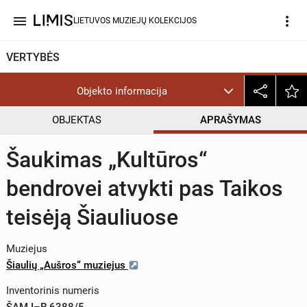
menu
more_vert
LIETUVOS MUZIEJŲ KOLEKCIJOS
VERTYBĖS
Objekto informacija
OBJEKTAS
APRAŠYMAS
Šaukimas „Kultūros“
bendrovei atvykti pas Taikos
teisėją Šiauliuose
Muziejus
Šiaulių „Aušros“ muziejus
Inventorinis numeris
ŠAM I–R 6388/5