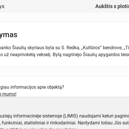
ys
Aukštis x ploti
šymas
anko Šiaulių skyriaus byla su S. Redka, „Kultūros“ bendrove, „Tit
mo už neapmokėtą vekselį. Bylą nagrinėjo Šiaulių apygardos teis
ugiau informacijos apie objektą?
te mums!
muziejų informacinėje sistemoje (LIMIS) naudojami keturi pagrind
ji, funkciniai, statistiniai ir rinkodariniai. Naršydami toliau Jūs s