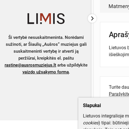
Matmen
Apra
Ši vertybė nesuskaitmeninta. Norėdami
sužinoti, ar Šiaulių „Aušros“ muziejus gali
Lietuvos b
suskaitmeninti vertybę ir atverti ją
išieškoji
peržiūrai, kreipkitės el. paštu
rastine@ausrosmuziejus.lt
arba užpildykite
vaizdo užsakymo formą
.
Turite da
Parašyki
Slapukai
Lietuvos integralioje 
cookies
) tipai: būtinie