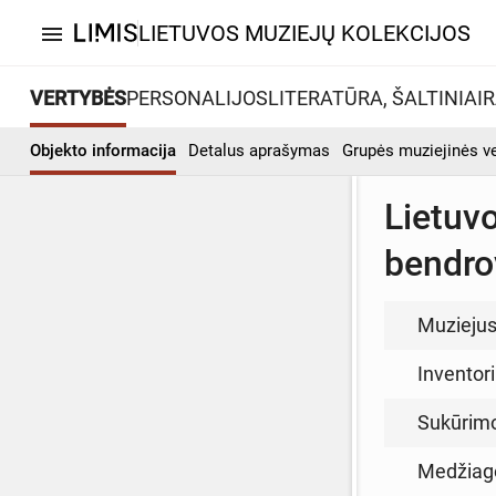
LIETUVOS MUZIEJŲ KOLEKCIJOS
menu
VERTYBĖS
PERSONALIJOS
LITERATŪRA, ŠALTINIAI
R
Objekto informacija
Detalus aprašymas
Grupės muziejinės v
Lietuvo
bendrov
Muzieju
Inventor
Sukūrim
Medžiag