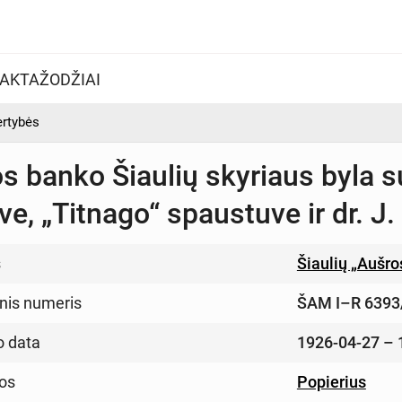
AKTAŽODŽIAI
ertybės
s banko Šiaulių skyriaus byla s
e, „Titnago“ spaustuve ir dr. J.
s
Šiaulių „Aušr
inis numeris
ŠAM I–R 6393
o data
1926-04-27 – 
os
Popierius