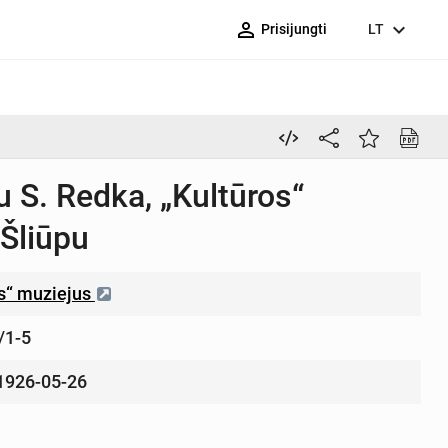
person_outline
expand_more
Prisijungti
LT
u S. Redka, „Kultūros“
 Šliūpu
os“ muziejus
/1-5
1926-05-26