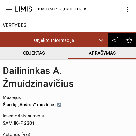
menu
more_vert
LIETUVOS MUZIEJŲ KOLEKCIJOS
VERTYBĖS
Objekto informacija
OBJEKTAS
APRAŠYMAS
Dailininkas A.
Žmuidzinavičius
Muziejus
Šiaulių „Aušros“ muziejus
Inventorinis numeris
ŠAM IK–F 2201
Autorius (-iai)