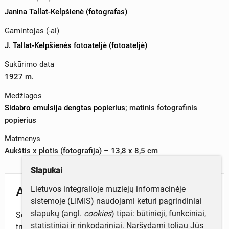
Janina Tallat-Kelpšienė
(
fotografas
)
Gamintojas (-ai)
J. Tallat-Kelpšienės fotoateljė
(
fotoateljė
)
Sukūrimo data
1927 m.
Medžiagos
Sidabro emulsija dengtas popierius
;
matinis fotografinis
popierius
Matmenys
Aukštis x plotis (fotografija) – 13,8 x 8,5 cm
Slapukai
Lietuvos integralioje muziejų informacinėje
Aprašymas
sistemoje (LIMIS) naudojami keturi pagrindiniai
slapukų (angl.
cookies
) tipai: būtinieji, funkciniai,
Sėdinčio Antano Žmuidzinavičiaus (1876–1966), su
statistiniai ir rinkodariniai. Naršydami toliau Jūs
trumpais ūsais ir barzdele, portretas iki kelių.