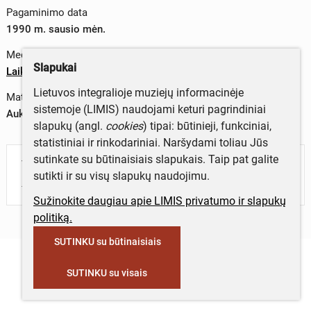
Pagaminimo data
1990 m. sausio mėn.
Medžiagos
Slapukai
Laikraštinis popierius
;
poligrafiniai dažai
Lietuvos integralioje muziejų informacinėje
Matmenys
sistemoje (LIMIS) naudojami keturi pagrindiniai
Aukštis x plotis – 45,1 x 30 cm
slapukų (angl.
cookies
) tipai: būtinieji, funkciniai,
statistiniai ir rinkodariniai. Naršydami toliau Jūs
sutinkate su būtinaisiais slapukais. Taip pat galite
Turite daugiau informacijos apie objektą?
sutikti ir su visų slapukų naudojimu.
Parašykite mums!
Sužinokite daugiau apie LIMIS privatumo ir slapukų
politiką.
SUTINKU su būtinaisiais
SUTINKU su visais