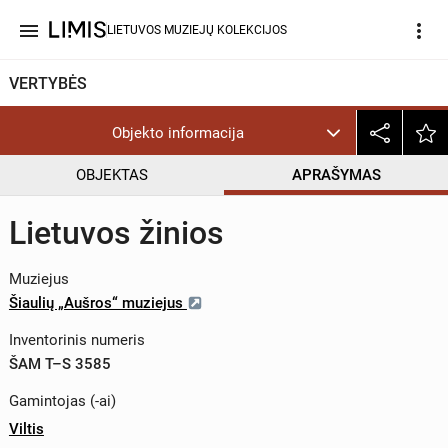
menu
more_vert
LIETUVOS MUZIEJŲ KOLEKCIJOS
VERTYBĖS
Objekto informacija
OBJEKTAS
APRAŠYMAS
Lietuvos žinios
Muziejus
Šiaulių „Aušros“ muziejus
Inventorinis numeris
ŠAM T–S 3585
Gamintojas (-ai)
Viltis