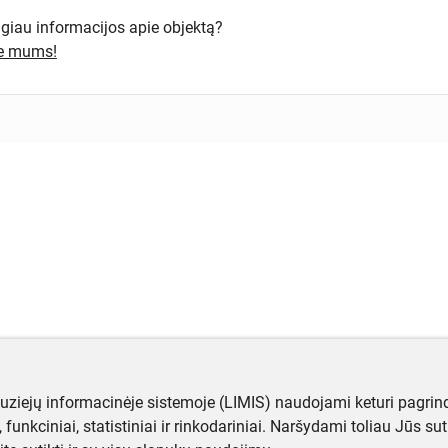
ugiau informacijos apie objektą?
te mums!
muziejų informacinėje sistemoje (LIMIS) naudojami keturi pagrind
ji, funkciniai, statistiniai ir rinkodariniai. Naršydami toliau Jūs s