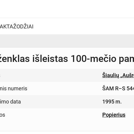
AKTAŽODŽIAI
ženklas išleistas 100-mečio pam
s
Šiaulių „Auš
inis numeris
ŠAM R–S 54
imo data
1995 m.
os
Popierius