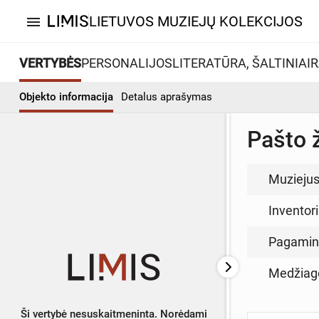
LIETUVOS MUZIEJŲ KOLEKCIJOS
menu
VERTYBĖS
PERSONALIJOS
LITERATŪRA, ŠALTINIAI
R
Objekto informacija
Detalus aprašymas
Pašto 
Muzieju
Inventor
Pagamin
Medžiag
Ši vertybė nesuskaitmeninta. Norėdami