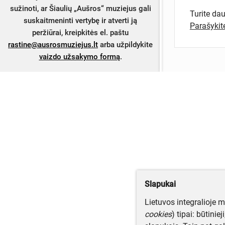
sužinoti, ar Šiaulių „Aušros“ muziejus gali
Turite da
suskaitmeninti vertybę ir atverti ją
Parašyki
peržiūrai, kreipkitės el. paštu
rastine@ausrosmuziejus.lt
arba užpildykite
vaizdo užsakymo formą
.
Slapukai
Lietuvos integralioje 
cookies
) tipai: būtinie