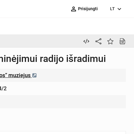
person_outline
expand_more
Prisijungti
LT
inėjimui radijo išradimui
ros“ muziejus
4/2