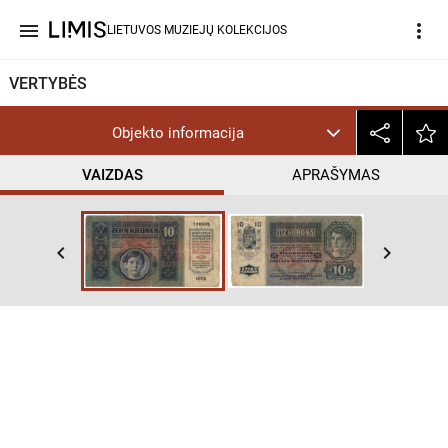
menu
more_vert
LIETUVOS MUZIEJŲ KOLEKCIJOS
VERTYBĖS
Objekto informacija
VAIZDAS
APRAŠYMAS
keyboard_arrow_left
keyboard_arrow_right