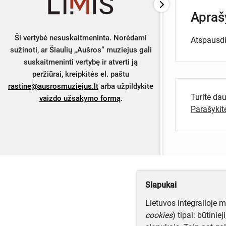
Apra
Ši vertybė nesuskaitmeninta. Norėdami
Atspausdi
sužinoti, ar Šiaulių „Aušros“ muziejus gali
suskaitmeninti vertybę ir atverti ją
peržiūrai, kreipkitės el. paštu
rastine@ausrosmuziejus.lt
arba užpildykite
Turite da
vaizdo užsakymo formą
.
Parašyki
Slapukai
Lietuvos integralioje 
cookies
) tipai: būtinie