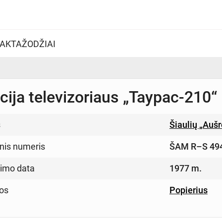
AKTAŽODŽIAI
cija televizoriaus „Таурас-210“
s
Šiaulių „Auš
inis numeris
ŠAM R–S 49
imo data
1977 m.
os
Popierius