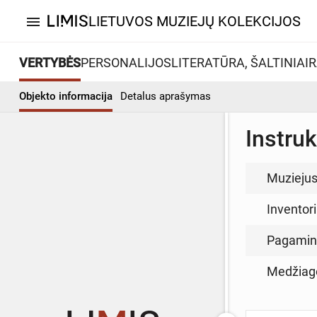
LIETUVOS MUZIEJŲ KOLEKCIJOS
menu
VERTYBĖS
PERSONALIJOS
LITERATŪRA, ŠALTINIAI
R
Objekto informacija
Detalus aprašymas
Instruk
Muzieju
Inventor
Pagamin
Medžiag