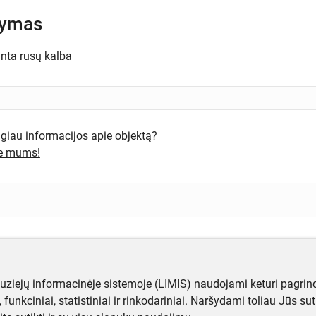
šymas
nta rusų kalba
ugiau informacijos apie objektą?
te mums!
muziejų informacinėje sistemoje (LIMIS) naudojami keturi pagrind
ji, funkciniai, statistiniai ir rinkodariniai. Naršydami toliau Jūs s