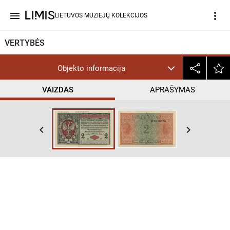
menu
more_vert
LIETUVOS MUZIEJŲ KOLEKCIJOS
VERTYBĖS
Objekto informacija
VAIZDAS
APRAŠYMAS
keyboard_arrow_left
keyboard_arrow_right