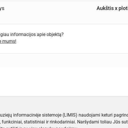
ys
Aukštis x plot
ugiau informacijos apie objektą?
te mums!
muziejų informacinėje sistemoje (LIMIS) naudojami keturi pagrind
ji, funkciniai, statistiniai ir rinkodariniai. Naršydami toliau Jūs s