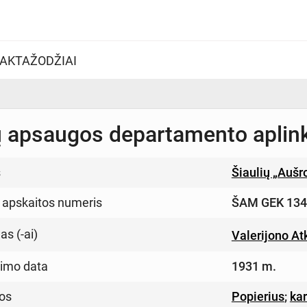
AKTAŽODŽIAI
ių apsaugos departamento aplink
s
Šiaulių „Auš
 apskaitos numeris
ŠAM GEK 134
s (-ai)
Valerijono A
imo data
1931 m.
os
Popierius
;
ka