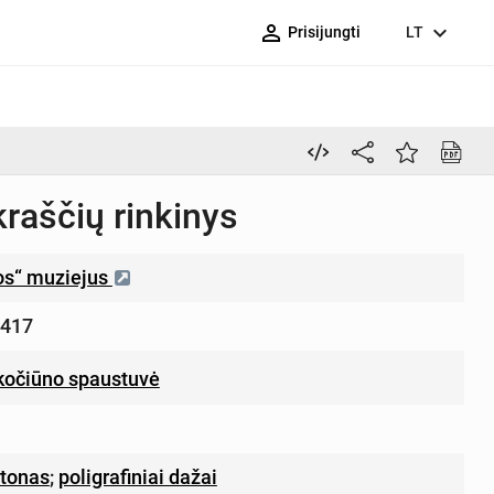
person_outline
expand_more
Prisijungti
LT
raščių rinkinys
ros“ muziejus
417
tkočiūno spaustuvė
rtonas
;
poligrafiniai dažai