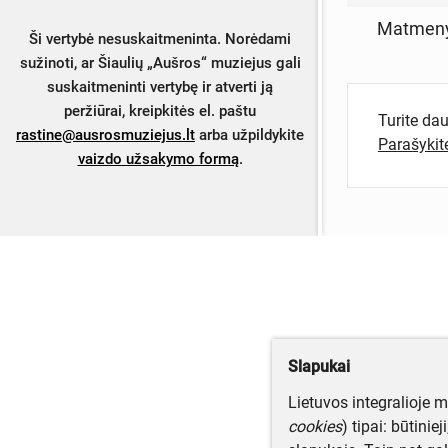
Matmen
Ši vertybė nesuskaitmeninta. Norėdami
sužinoti, ar Šiaulių „Aušros“ muziejus gali
suskaitmeninti vertybę ir atverti ją
peržiūrai, kreipkitės el. paštu
Turite da
rastine@ausrosmuziejus.lt
arba užpildykite
Parašyki
vaizdo užsakymo formą
.
Slapukai
Lietuvos integralioje 
cookies
) tipai: būtinie