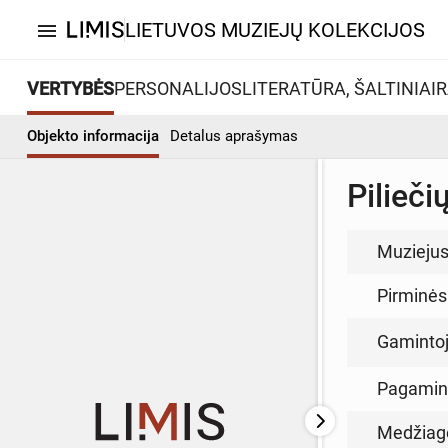
LIETUVOS MUZIEJŲ KOLEKCIJOS
menu
VERTYBĖS
PERSONALIJOS
LITERATŪRA, ŠALTINIAI
R
Objekto informacija
Detalus aprašymas
Pilieč
Muzieju
Pirminės
Gamintoja
Pagamin
Medžiag