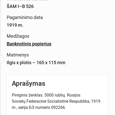
ŠAM I–B 526
Pagaminimo data
1919 m.
Medžiagos
Banknotinis popierius
Matmenys
Ilgis x plotis – 165 x 115 mm
Aprašymas
Piniginis ženklas. 5000 rublių. Rusijos
Sovietų Federacinė Socialistinė Respublika, 1919
m., serija БЭ numeris 092266.