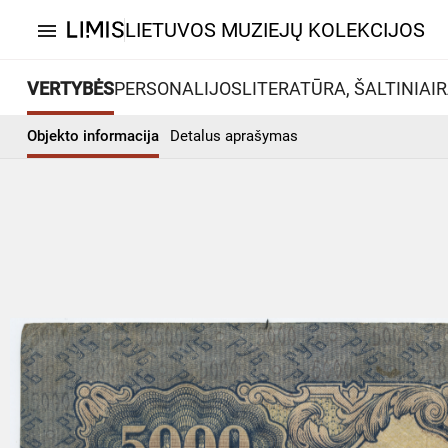
LIETUVOS MUZIEJŲ KOLEKCIJOS
menu
VERTYBĖS
PERSONALIJOS
LITERATŪRA, ŠALTINIAI
R
Objekto informacija
Detalus aprašymas