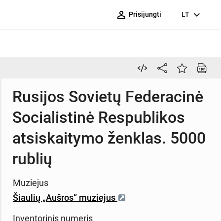
person_outline
expand_more
Prisijungti
LT
Rusijos Sovietų Federacinė
Socialistinė Respublikos
atsiskaitymo ženklas. 5000
rublių
Muziejus
Šiaulių „Aušros“ muziejus
Inventorinis numeris