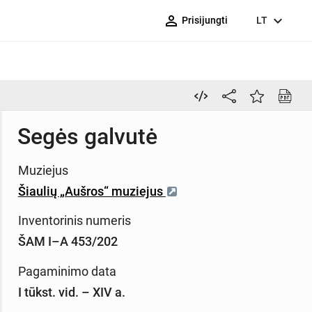
person_outline
expand_more
Prisijungti
LT
Segės galvutė
Muziejus
Šiaulių „Aušros“ muziejus
Inventorinis numeris
ŠAM I–A 453/202
Pagaminimo data
I tūkst. vid. – XIV a.