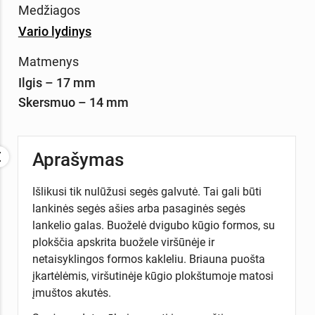
Medžiagos
Vario lydinys
Matmenys
Ilgis – 17 mm
Skersmuo – 14 mm
Aprašymas
Išlikusi tik nulūžusi segės galvutė. Tai gali būti
lankinės segės ašies arba pasaginės segės
lankelio galas. Buoželė dvigubo kūgio formos, su
plokščia apskrita buožele viršūnėje ir
netaisyklingos formos kakleliu. Briauna puošta
įkartėlėmis, viršutinėje kūgio plokštumoje matosi
įmuštos akutės.