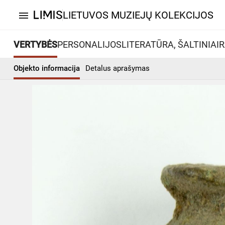
LIETUVOS MUZIEJŲ KOLEKCIJOS
menu
VERTYBĖS
PERSONALIJOS
LITERATŪRA, ŠALTINIAI
R
Objekto informacija
Detalus aprašymas