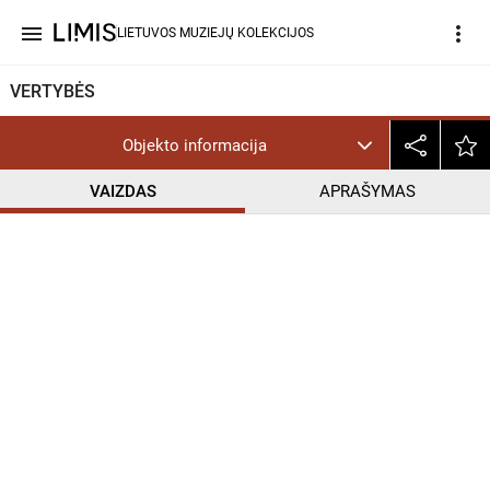
menu
more_vert
LIETUVOS MUZIEJŲ KOLEKCIJOS
VERTYBĖS
Objekto informacija
VAIZDAS
APRAŠYMAS