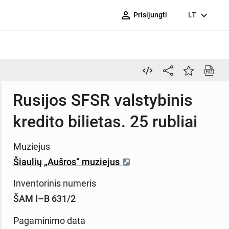
person_outline
expand_more
Prisijungti
LT
Rusijos SFSR valstybinis
kredito bilietas. 25 rubliai
Muziejus
Šiaulių „Aušros“ muziejus
Inventorinis numeris
ŠAM I–B 631/2
Pagaminimo data