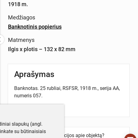
1918 m.
Medžiagos
Banknotinis popierius
Matmenys
Ilgis x plotis – 132 x 82 mm
Aprašymas
Banknotas. 25 rubliai, RSFSR, 1918 m., serija AA,
numeris 057.
Spalva: ruda.
iniai slapukų (angl.
utinkate su būtinaisiais
Turite daugiau informacijos apie objektą?