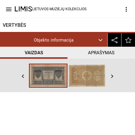
menu
more_vert
LIETUVOS MUZIEJŲ KOLEKCIJOS
VERTYBĖS
Objekto informacija
VAIZDAS
APRAŠYMAS
keyboard_arrow_left
keyboard_arrow_right