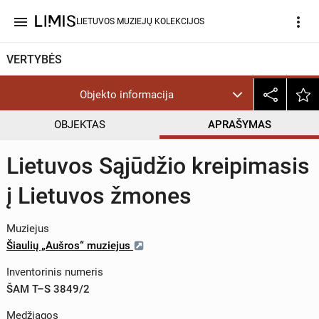
menu
more_vert
LIETUVOS MUZIEJŲ KOLEKCIJOS
VERTYBĖS
Objekto informacija
OBJEKTAS
APRAŠYMAS
Lietuvos Sąjūdžio kreipimasis
į Lietuvos žmones
Muziejus
Šiaulių „Aušros“ muziejus
Inventorinis numeris
ŠAM T–S 3849/2
Medžiagos