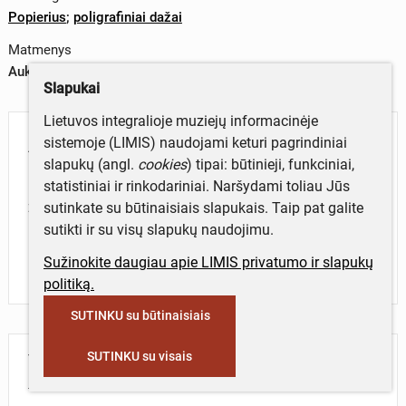
Popierius
;
poligrafiniai dažai
Matmenys
Aukštis x plotis – 9 x 15 cm
Slapukai
Lietuvos integralioje muziejų informacinėje
Aprašymas
sistemoje (LIMIS) naudojami keturi pagrindiniai
slapukų (angl.
cookies
) tipai: būtinieji, funkciniai,
Lietuvos Sąjūdžio išplatintame atsišaukime Lietuvos
statistiniai ir rinkodariniai. Naršydami toliau Jūs
žmonės kviečiami pareikšti savo nuomonę vasaro 9 d.
sutinkate su būtinaisiais slapukais. Taip pat galite
rinkiminėse apygardose atsakydami į klausimą: ar Jūs
sutikti ir su visų slapukų naudojimu.
už tai, kad Lietuva būtų nepriklausoma demokratinė
Sužinokite daugiau apie LIMIS privatumo ir slapukų
respublika.
politiką.
SUTINKU su būtinaisiais
SUTINKU su visais
Turite daugiau informacijos apie objektą?
Parašykite mums!