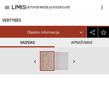
menu
more_vert
LIETUVOS MUZIEJŲ KOLEKCIJOS
VERTYBĖS
Objekto informacija
VAIZDAS
APRAŠYMAS
keyboard_arrow_left
keyboard_arrow_right