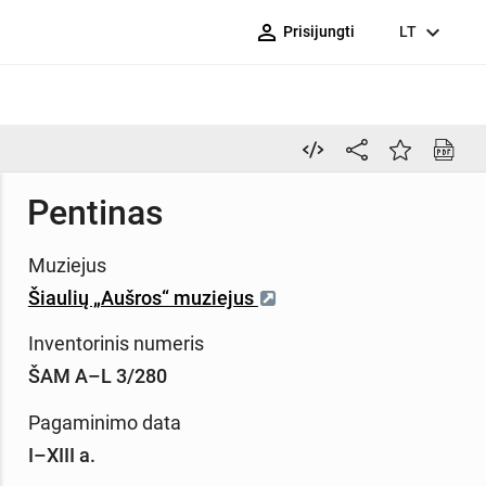
person_outline
expand_more
Prisijungti
LT
Pentinas
Muziejus
Šiaulių „Aušros“ muziejus
Inventorinis numeris
ŠAM A–L 3/280
Pagaminimo data
I–XIII a.