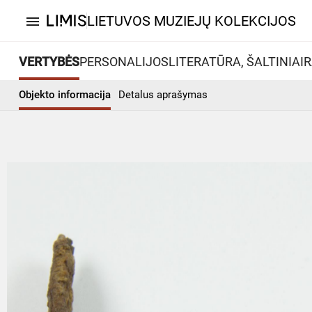
LIETUVOS MUZIEJŲ KOLEKCIJOS
menu
VERTYBĖS
PERSONALIJOS
LITERATŪRA, ŠALTINIAI
R
Objekto informacija
Detalus aprašymas