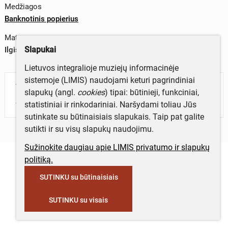
Medžiagos
Banknotinis popierius
Matmenys
Slapukai
Ilgis x plotis – 187 x 107 mm
Lietuvos integralioje muziejų informacinėje
sistemoje (LIMIS) naudojami keturi pagrindiniai
Turite daugiau informacijos apie objektą?
slapukų (angl.
cookies
) tipai: būtinieji, funkciniai,
Parašykite mums!
statistiniai ir rinkodariniai. Naršydami toliau Jūs
sutinkate su būtinaisiais slapukais. Taip pat galite
sutikti ir su visų slapukų naudojimu.
Sužinokite daugiau apie LIMIS privatumo ir slapukų
politiką.
SUTINKU su būtinaisiais
SUTINKU su visais