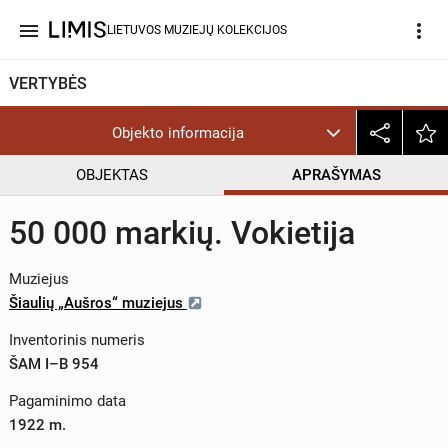
menu
more_vert
LIETUVOS MUZIEJŲ KOLEKCIJOS
VERTYBĖS
Objekto informacija
OBJEKTAS
APRAŠYMAS
50 000 markių. Vokietija
Muziejus
Šiaulių „Aušros“ muziejus
Inventorinis numeris
ŠAM I–B 954
Pagaminimo data
1922 m.