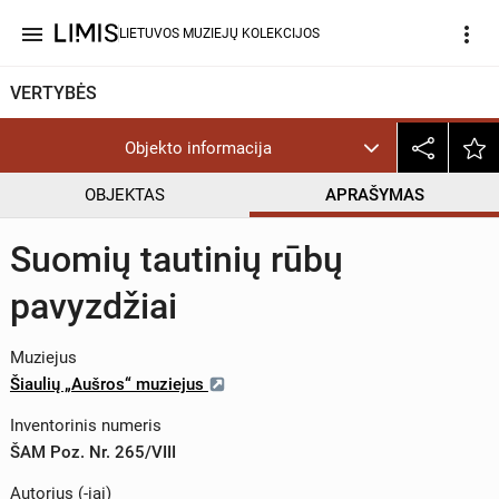
menu
more_vert
LIETUVOS MUZIEJŲ KOLEKCIJOS
VERTYBĖS
Objekto informacija
OBJEKTAS
APRAŠYMAS
Suomių tautinių rūbų
pavyzdžiai
Muziejus
Šiaulių „Aušros“ muziejus
Inventorinis numeris
ŠAM Poz. Nr. 265/VIII
Autorius (-iai)