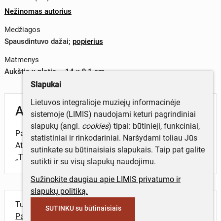
Nežinomas autorius
Medžiagos
Spausdintuvo dažai
;
popierius
Matmenys
Aukštis x plotis – 14 x 9,1 cm
Slapukai
Lietuvos integralioje muziejų informacinėje
Aprašymas
sistemoje (LIMIS) naudojami keturi pagrindiniai
slapukų (angl.
cookies
) tipai: būtinieji, funkciniai,
Pavaizduotas suomiškas moters tautinis kostiumas.
statistiniai ir rinkodariniai. Naršydami toliau Jūs
Atvirukas iš 1977 m. muziejuje sudaryto albumo
sutinkate su būtinaisiais slapukais. Taip pat galite
„Tipai, darbai, drabužiai, papročiai“.
sutikti ir su visų slapukų naudojimu.
Sužinokite daugiau apie LIMIS privatumo ir
slapukų politiką.
Turite daugiau informacijos apie objektą?
SUTINKU su būtinaisiais
Parašykite mums!