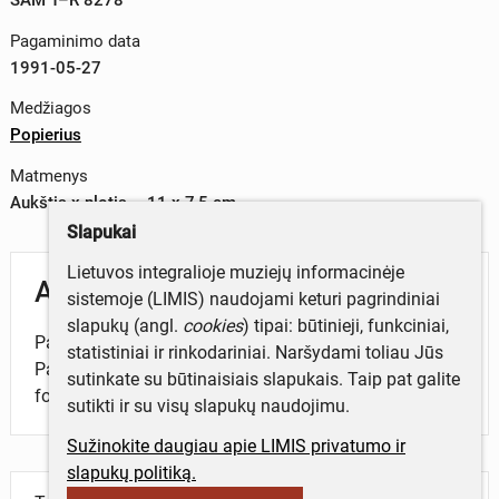
Pagaminimo data
1991-05-27
Medžiagos
Popierius
Matmenys
Aukštis x plotis – 11 x 7,5 cm
Slapukai
Lietuvos integralioje muziejų informacinėje
Aprašymas
sistemoje (LIMIS) naudojami keturi pagrindiniai
slapukų (angl.
cookies
) tipai: būtinieji, funkciniai,
Pažymėjimas išd. šiaulietei Elenai Žukauskaitei.
statistiniai ir rinkodariniai. Naršydami toliau Jūs
Pažymėjimas patvirtintas antspaudu ir parašu, su
sutinkate su būtinaisiais slapukais. Taip pat galite
fotografija.
sutikti ir su visų slapukų naudojimu.
Sužinokite daugiau apie LIMIS privatumo ir
slapukų politiką.