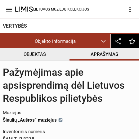
menu
more_vert
LIETUVOS MUZIEJŲ KOLEKCIJOS
VERTYBĖS
Objekto informacija
OBJEKTAS
APRAŠYMAS
Pažymėjimas apie
apsisprendimą dėl Lietuvos
Respublikos pilietybės
Muziejus
Šiaulių „Aušros“ muziejus
Inventorinis numeris
ŠAM T–R 8278