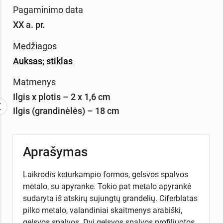
Pagaminimo data
XX a. pr.
Medžiagos
Auksas
;
stiklas
Matmenys
Ilgis x plotis – 2 x 1,6 cm
Ilgis (grandinėlės) – 18 cm
Aprašymas
Laikrodis keturkampio formos, gelsvos spalvos
metalo, su apyranke. Tokio pat metalo apyrankė
sudaryta iš atskirų sujungtų grandelių. Ciferblatas
pilko metalo, valandiniai skaitmenys arabiški,
gelsvos spalvos. Dvi gelsvos spalvos profiliuotos