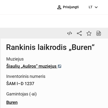
person_outline
expand_more
Prisijungti
LT
Rankinis laikrodis „Buren“
Muziejus
Šiaulių „Aušros“ muziejus
Inventorinis numeris
ŠAM I–D 1237
Gamintojas (-ai)
Buren