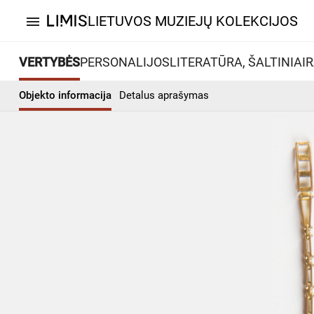
LIETUVOS MUZIEJŲ KOLEKCIJOS
menu
VERTYBĖS
PERSONALIJOS
LITERATŪRA, ŠALTINIAI
R
Objekto informacija
Detalus aprašymas